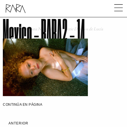
Mexico – RARA2 – 14
Roxana Nagygeller, de la serie Dibujos de Lucía
CONTINÚA EN PÁGINA
ANTERIOR