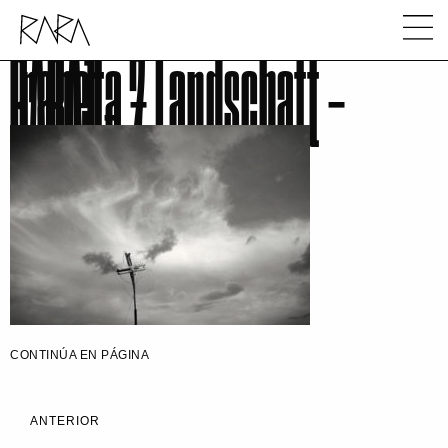
Iraheta – Landschaft –
RARA1 – 7
CONTINÚA EN PÁGINA
ANTERIOR